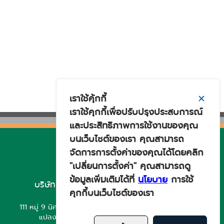
เราใช้คุ้กกี้
✕
เราใช้คุกกี้เพื่อปรับปรุงประสบการณ์
และประสิทธิภาพการใช้งานของคุณ
บนเว็บไซต์ของเรา คุณสามารถ
จัดการการตั้งค่าของคุณได้โดยคลิก
"เปลี่ยนการตั้งค่า" คุณสามารถดู
ข้อมูลเพิ่มเติมได้ที่
นโยบาย
การใช้
บริษัท ยีเอส ยัวซ่า สยาม อินดัสตรีส์ จำกัด
คุกกี้บนเว็บไซต์ของเรา
ฝ่ายการผลิตและส่งออก
111 หมู่ 9 นิคมอุตสาหกรรม เกตเวย์ ซิตี้ ตำบลหัวสำโรง อำเภอ
แปลงยาว จังหวัดฉะเชิงเทรา 24190 ประเทศไทย