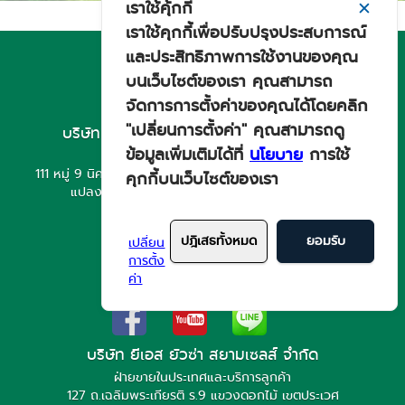
เราใช้คุ้กกี้
✕
เราใช้คุกกี้เพื่อปรับปรุงประสบการณ์
และประสิทธิภาพการใช้งานของคุณ
บนเว็บไซต์ของเรา คุณสามารถ
จัดการการตั้งค่าของคุณได้โดยคลิก
"เปลี่ยนการตั้งค่า" คุณสามารถดู
บริษัท ยีเอส ยัวซ่า สยาม อินดัสตรีส์ จำกัด
ข้อมูลเพิ่มเติมได้ที่
นโยบาย
การใช้
ฝ่ายการผลิตและส่งออก
111 หมู่ 9 นิคมอุตสาหกรรม เกตเวย์ ซิตี้ ตำบลหัวสำโรง อำเภอ
คุกกี้บนเว็บไซต์ของเรา
แปลงยาว จังหวัดฉะเชิงเทรา 24190 ประเทศไทย
โทรศัพท์ : +66 3857 5731
แฟกซ์ : +66 3857 5737
ปฎิเสธทั้งหมด
ยอมรับ
เปลี่ยน
การตั้ง
ติดต่อ
ค่า
บริษัท ยีเอส ยัวซ่า สยามเซลส์ จำกัด
ฝ่ายขายในประเทศและบริการลูกค้า
127 ถ.เฉลิมพระเกียรติ ร.9 แขวงดอกไม้ เขตประเวศ