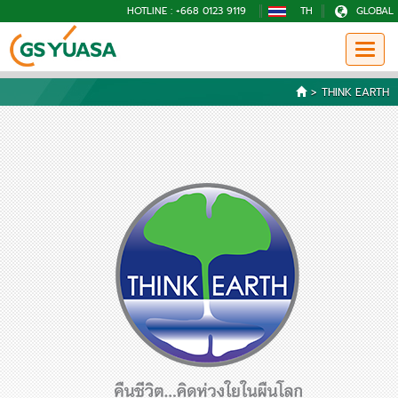
HOTLINE : +668 0123 9119
TH
GLOBAL
>
THINK EARTH