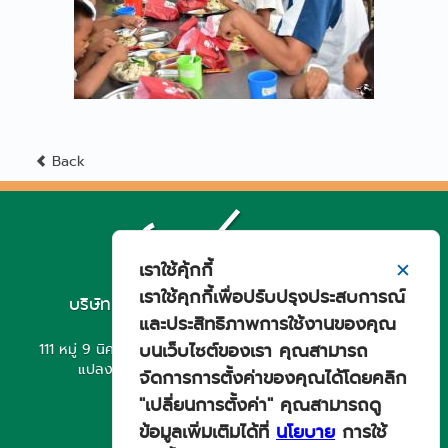
Back
เราใช้คุ้กกี้
✕
เราใช้คุกกี้เพื่อปรับปรุงประสบการณ์
บริษัท ยีเอส ยัวซ่า สยาม อินดัสตรีส์ จำกัด
และประสิทธิภาพการใช้งานของคุณ
ฝ่ายการผลิตและส่งออก
บนเว็บไซต์ของเรา คุณสามารถ
111 หมู่ 9 นิคมอุตสาหกรรม เกตเวย์ ซิตี้ ตำบลหัวสำโรง อำเภอ
แปลงยาว จังหวัดฉะเชิงเทรา 24190 ประเทศไทย
จัดการการตั้งค่าของคุณได้โดยคลิก
โทรศัพท์ : +66 3857 5731
"เปลี่ยนการตั้งค่า" คุณสามารถดู
แฟกซ์ : +66 3857 5737
ข้อมูลเพิ่มเติมได้ที่
นโยบาย
การใช้