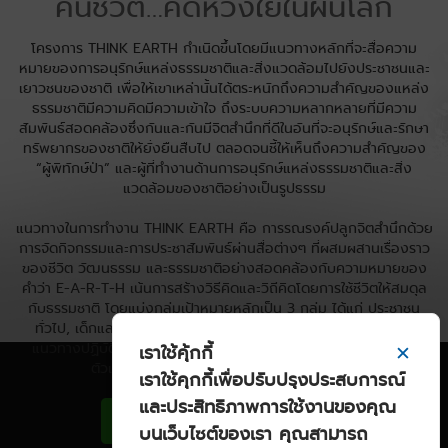
คืนชีวิต…คิดห่วงใยในผืนโลก
โครงการ THINK EARTH กำเนิดขึ้นโดยมีแนวทางหลักที่จะสื่อความ
หมายของการอนุรักษ์แหล่งธรรมชาติและสิ่งแวดล้อมไปยังประชาชนและ
เยาวชนของชาติ เพื่อให้เขาเหล่านั้นได้ตระหนักถึงความสำคัญของแหล่ง
ธรรมชาติมีความคิดมีความเข้าใจ ถึงระบบความหลากหลายที่มีความ
สัมพันธ์สอดคล้องซึ่งกันและกันมีจิตสำนึกที่ดีในอันที่จะอนุรักษ์และรักษา
ทรัพยากรของชาติให้ยั่งยืนสืบไป ตลอดจนชี้ให้เห็นถึงความสำคัญของ
“ผู้พิทักษ์ป่า” และผู้ที่ทำงานด้านการอนุรักษ์แหล่งธรรมชาติและสิ่ง
แวดล้อมของชาติอย่างเป็นรูปธรรม
แนวทางในการทำงาน THINK EARTH คือ การรณรงค์ปลูกจิตสำนึกด้วย
การจัดกิจกรรมและการประชาสัมพันธ์ผ่านสื่อต่างๆ ที่ผสมผสานเรื่องราว
ของชีวิต วัฒนธรรม และธรรมชาติอย่างสอดคล้องกับความหมายของ
คำว่า E-A-R-T-H เน้นการสร้างวิธีคิดและวิถีคิดโดยการใช้ชีวิตให้สมดุล
กับธรรมชาติ โดยแบ่งกลุ่มเป้าหมายหลักเป็น 3 กลุ่ม ได้แก่ ประชาชน
ทั่วไป, เด็กและเยาวชน ซึ่งมีความสำคัญในการสานต่อความคิดและ
แนวทางปฏิบัติในอนาคต, สื่อมวลชนทุกแขนง ซึ่งมีความสำคัญเป็น
เราใช้คุ้กกี้
✕
ตัวแทนและผู้ถ่ายทอดเรื่องราวสู่ประชาชนทั่วไป
เราใช้คุกกี้เพื่อปรับปรุงประสบการณ์
และประสิทธิภาพการใช้งานของคุณ
บนเว็บไซต์ของเรา คุณสามารถ