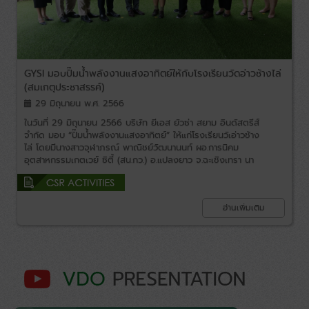
GYSI มอบปั๊มน้ำพลังงานแสงอาทิตย์ให้กับโรงเรียนวัดอ่าวช้างไล่
(สมเกตุประชาสรรค์)
29 มิถุนายน พ.ศ. 2566
ในวันที่ 29 มิถุนายน 2566 บริษัท ยีเอส ยัวซ่า สยาม อินดัสตรีส์
จำกัด มอบ “ปั๊มน้ำพลังงานแสงอาทิตย์” ให้แก่โรงเรียนวัเอ่าวช้าง
ไล่ โดยมีนางสาวจุฬาภรณ์ พาณิชย์วัฒนานนท์ ผอ.การนิคม
อุตสาหกรรมเกตเวย์ ซิตี้ (สน.กว.) อ.แปลงยาว จ.ฉะเชิงเทรา นา
ยกฤษฎ์หิรัญ รวิภาสอัครยา ผู้จัดการนิคมฯ ร่วมกับ
Mr.Hiroyasu Kubodera President กรรมการผู้จัดการใหญ่
และนายสมชาย อาภาภัทรกุญช์ กรรมการผู้จัดการ ในการส่งมอบ
อ่านเพิ่มเติม
“ปั๊มน้ำพลังงานแสงอาทิตย์” ให้แก่โรงเรียนวัดอ่าวช้างไล่ (สมเกตุ
ประชาสรรค์) ตำบลหัวสำโรง อำเภอแปลงยาว จังหวัดฉะเชิงเทรา
เพื่อลดการใช้พลังงานสิ้นเปลือง รวมถึงไม่มีการเผาไหม้ จึงไม่เกิด
ปัญหากับสิ่งแวดล้อม และเพื่อให้โรงเรียนได้ลดค่าใช้จ่ายเรื่องค่า
ไฟฟ้า โดยมีนางสาวอัมพิการ สิริพรม ผู้บริหารโรงเรียน ครู
นักเรียน กรรมการสถานศึกษา ร่วมรับมอบ